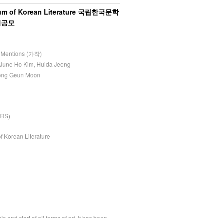
eum of Korean Literature 국립한국문학
계공모
 Mentions (가작)
: June Ho Kim, Huida Jeong
eong Geun Moon
RS)
 Korean Literature
is and start of all forms of art. It has been