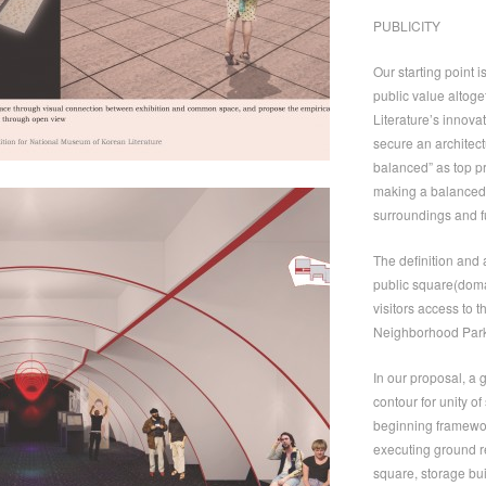
PUBLICITY
Our starting point 
public value altog
Literature’s innovat
secure an architect
balanced” as top pri
making a balanced u
surroundings and f
The definition and 
public square(domai
visitors access to t
Neighborhood Park
In our proposal, a g
contour for unity of
beginning framewor
executing ground r
square, storage bui