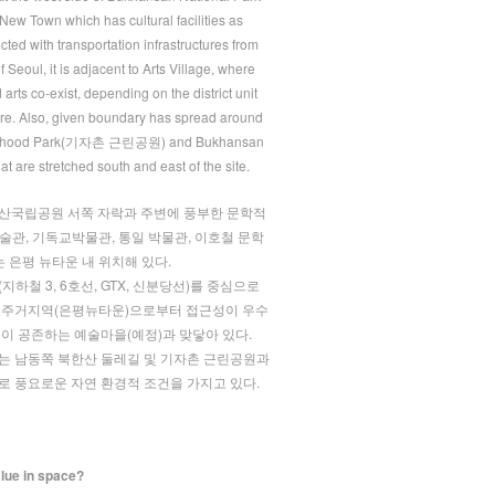
ew Town which has cultural facilities as
cted with transportation infrastructures from
f Seoul, it is adjacent to Arts Village, where
nd arts co-exist, depending on the district unit
ture. Also, given boundary has spread around
orhood Park(기자촌 근린공원) and Bukhansan
at are stretched south and east of the site.
산국립공원 서쪽 자락과 주변에 풍부한 문학적
술관, 기독교박물관, 통일 박물관, 이호철 문학
는 은평 뉴타운 내 위치해 있다.
지하철 3, 6호선, GTX, 신분당선)를 중심으로
 주거지역(은평뉴타운)으로부터 접근성이 우수
술이 공존하는 예술마을(예정)과 맞닿아 있다.
는 남동쪽 북한산 둘레길 및 기자촌 근린공원과
로 풍요로운 자연 환경적 조건을 가지고 있다.
alue in space?