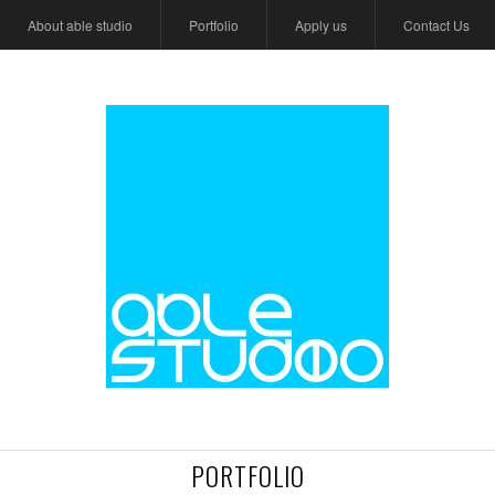
About able studio
Portfolio
Apply us
Contact Us
PORTFOLIO