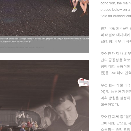
condition, the main
placed below on a 
field for outdoor c
먼저 국립한국문학관
과 더불어 대지내에
답(방향)이 우리 
주어진 대지 내 외
간의 공공성을 확보
땅에 대한 균형적인
원)을 고려하여 건
우선 현재의 물리적
이) 및 풍부한 자연
계획 방향을 설정하
접근하였다.
주어진 과제 중 “열
그에 대한 답으로 
소통되는 중앙 광장