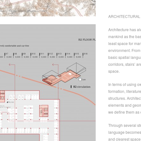
ARCHITECTURAL
Architecture has al
mankind as the basic
least space for man
environment. From 
basic spatial langu
corridors, stairs’ 
space.
In terms of using 
formation, literatur
structures. Archite
elements and geome
we define them as 
Through several str
language becomes a
and clearest space 