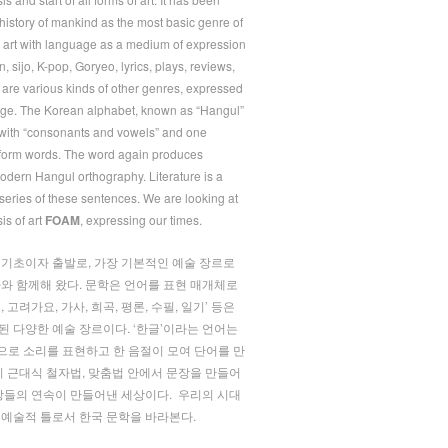
 history of mankind as the most basic genre of
the art with language as a medium of expression
on, sijo, K-pop, Goryeo, lyrics, plays, reviews,
c are various kinds of other genres, expressed
age. The Korean alphabet, known as “Hangul”
with “consonants and vowels” and one
o form words. The word again produces
odern Hangul orthography. Literature is a
series of these sentences. We are looking at
sis of art
FOAM
, expressing our times.
 기초이자 출발로, 가장 기본적인 예술 장르로
사와 함께해 왔다. 문학은 언어를 표현 매개체로
요, 고려가요, 가사, 희곡, 평론, 수필, 일기’ 등은
된 다양한 예술 장르이다. ‘한글’이라는 언어는
음’으로 소리를 표현하고 한 음절이 모여 단어를 만
시 근대식 철자법, 맞춤법 안에서 문장을 만들어
문장들의 연속이 만들어낸 세상이다. 우리의 시대
 예술적 틀로서 한국 문학을 바라본다.