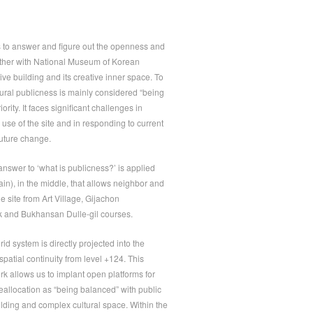
is to answer and figure out the openness and
ether with National Museum of Korean
ive building and its creative inner space. To
ural publicness is mainly considered “being
ority. It faces significant challenges in
se of the site and in responding to current
uture change.
answer to ‘what is publicness?’ is applied
n), in the middle, that allows neighbor and
he site from Art Village, Gijachon
 and Bukhansan Dulle-gil courses.
rid system is directly projected into the
 spatial continuity from level +124. This
k allows us to implant open platforms for
eallocation as “being balanced” with public
lding and complex cultural space. Within the