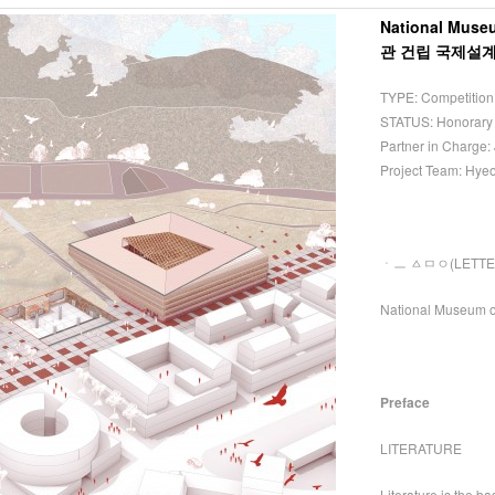
National Mus
관 건립 국제설
TYPE: Competition
STATUS: Honorary
Partner in Charge
Project Team: Hy
ㆍㅡ ㅿㅁㅇ(LETTE
National Museum of
Preface
LITERATURE
Literature is the bas