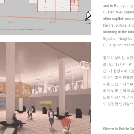
and in Eunpyeong N
cluster. Well conne
other capital area o
the life, culture, a
planning in the fu
Gijachon Neighb
Dulle-gil courses th
공모 대상지는 북한
클러스터 (사비나미
관) 가 형성되어 있
우수한 교통 인프라(
서울 도심과 서북부
하며 삶과 문화 예
또한 대상지의 경계
도 밀접한 연계성으
Where is Public V